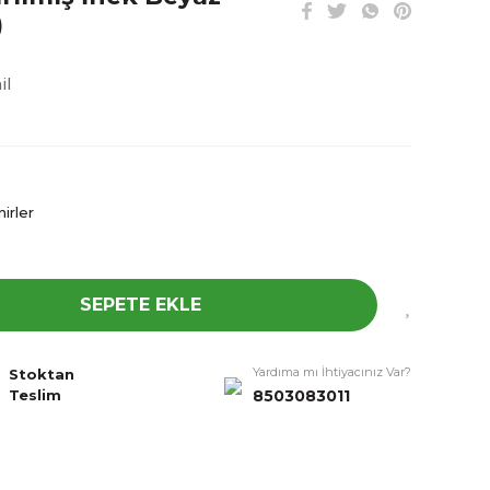
)
il
irler
SEPETE EKLE
Yardıma mı İhtiyacınız Var?
Stoktan
8503083011
Teslim