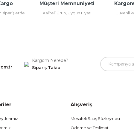
Kargo
Müşteri Memnuniyeti
Kargon
m siparişlerde
Kaliteli Ürün, Uygun Fiyat!
Güvenli 
Gönder
Kargom Nerede?
com.tr
Sipariş Takibi
riler
Alışveriş
şitlerimiz
Mesafeli Satış Sözleşmesi
arımız
Ödeme ve Teslimat