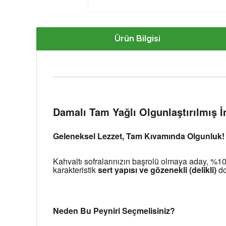
Ürün Bilgisi
Gemini
şunu
dedi:
Damalı Tam Yağlı Olgunlaştırılmış İ
Geleneksel Lezzet, Tam Kıvamında Olgunluk!
Kahvaltı sofralarınızın başrolü olmaya aday, %100
karakteristik 
sert yapısı ve gözenekli (delikli)
 d
Neden Bu Peyniri Seçmelisiniz?