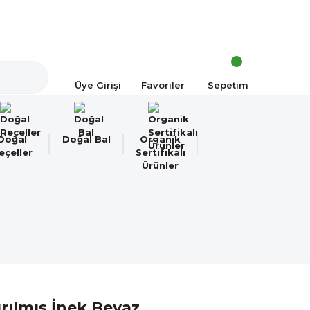
a!
Üye Girişi
Favoriler
Sepetim
Doğal
Doğal Bal
Organik
eçeller
Sertifikalı
Ürünler
rılmış İnek Beyaz