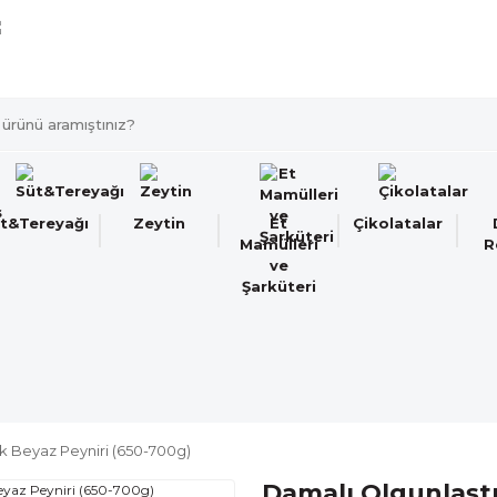
Türkiye'nin her noktasına 1500 TL ve üzeri kargo bedav
t&Tereyağı
Zeytin
Et
Çikolatalar
Mamülleri
R
ve
Şarküteri
ek Beyaz Peyniri (650-700g)
Damalı Olgunlaştı