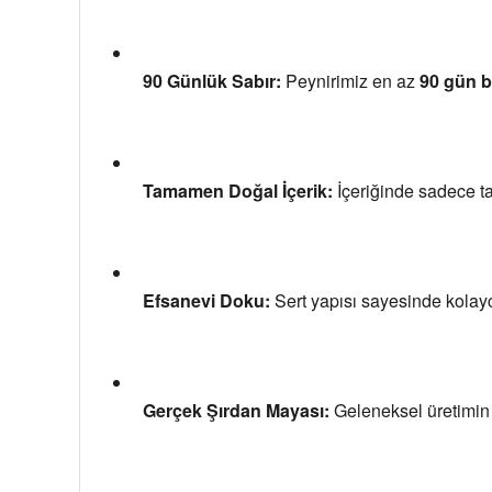
90 Günlük Sabır:
 Peynirimiz en az 
90 gün 
Tamamen Doğal İçerik:
 İçeriğinde sadece t
Efsanevi Doku:
 Sert yapısı sayesinde kolay
Gerçek Şırdan Mayası:
 Geleneksel üretimin