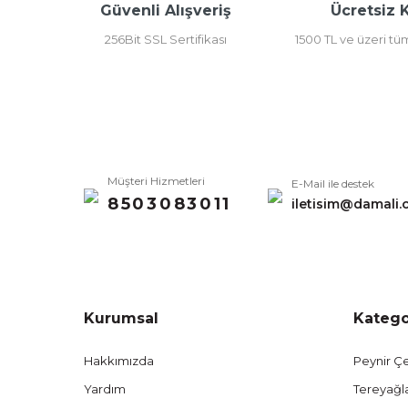
Güvenli Alışveriş
Ücretsiz 
Ürün fiyatı diğer sitelerden daha pahalı.
256Bit SSL Sertifikası
1500 TL ve üzeri tü
Bu ürüne benzer farklı alternatifler olmalı.
Müşteri Hizmetleri
E-Mail ile destek
8503083011
iletisim@damali.
Kurumsal
Katego
Hakkımızda
Peynir Çe
Yardım
Tereyağl