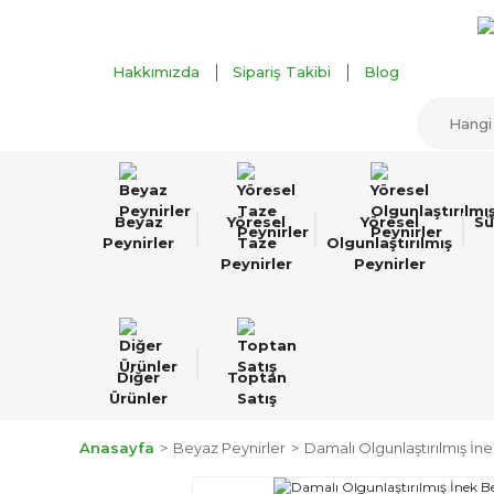
Hakkımızda
Sipariş Takibi
Blog
Beyaz
Yöresel
Yöresel
Sü
Peynirler
Taze
Olgunlaştırılmış
Peynirler
Peynirler
Diğer
Toptan
Ürünler
Satış
Anasayfa
Beyaz Peynirler
Damalı Olgunlaştırılmış İn