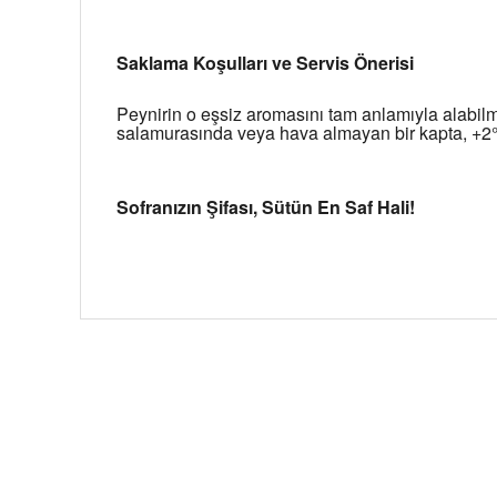
Saklama Koşulları ve Servis Önerisi
Peynirin o eşsiz aromasını tam anlamıyla alabilm
salamurasında veya hava almayan bir kapta, +2°
Sofranızın Şifası, Sütün En Saf Hali!
Bu ürünün fiyat bilgisi, resim, ürün açıklamalarında ve 
Görüş ve önerileriniz için teşekkür ederiz.
Ürün resmi kalitesiz, bozuk veya görüntülenemiyor.
Ürün açıklamasında eksik bilgiler bulunuyor.
Ürün bilgilerinde hatalar bulunuyor.