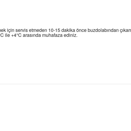
ek için servis etmeden 10-15 dakika önce buzdolabından çıkarma
C ile +4°C arasında muhafaza ediniz.
diğer konularda yetersiz gördüğünüz noktaları öneri formunu kullanarak t
Bu ürüne ilk yorumu siz yapın!
Yorum Yaz