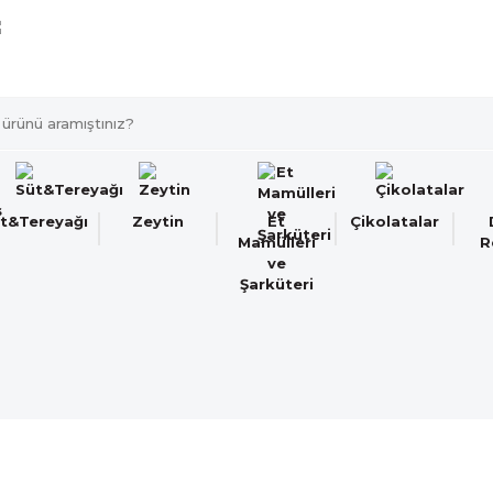
Türkiye'nin her noktasına 1500 TL ve üzeri kargo bedav
t&Tereyağı
Zeytin
Et
Çikolatalar
Mamülleri
R
ve
Şarküteri