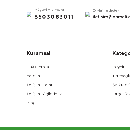
Müşteri Hizmetleri
E-Mail ile destek
8503083011
iletisim@damali.
Kurumsal
Katego
Hakkımızda
Peynir Çe
Yardım
Tereyağl
İletişim Formu
Şarküteri
İletişim Bilgilerimiz
Organik 
Blog