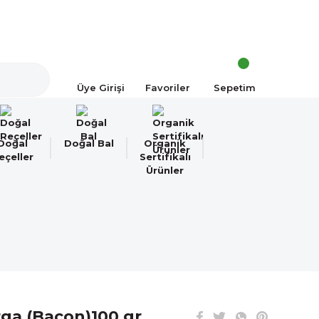
a!
Üye Girişi
Favoriler
Sepetim
Doğal
Doğal Bal
Organik
eçeller
Sertifikalı
Ürünler
ga (Bacon)100 gr