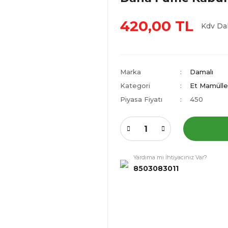
420,00 TL
Kdv Da
Marka
Damalı
Kategori
Et Mamüller
Piyasa Fiyatı
450
Yardıma mı İhtiyacınız Var?
8503083011