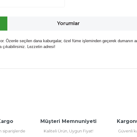
Yorumlar
tıyor. Özenle seçilen dana kaburgalar, özel füme işleminden geçerek dumanın
a çıkabilirsiniz. Lezzetin adresi!
diğer konularda yetersiz gördüğünüz noktaları öneri formunu kullanarak t
Bu ürüne ilk yorumu siz yapın!
Yorum Yaz
Kargo
Müşteri Memnuniyeti
Kargon
m siparişlerde
Kaliteli Ürün, Uygun Fiyat!
Güvenli 