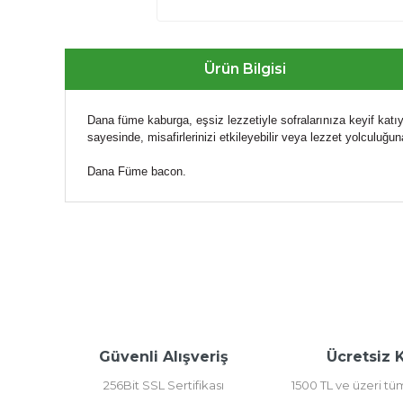
Ürün Bilgisi
Dana füme kaburga, eşsiz lezzetiyle sofralarınıza keyif ka
sayesinde, misafirlerinizi etkileyebilir veya lezzet yolculuğun
Dana Füme bacon.
Bu ürünün fiyat bilgisi, resim, ürün açıklamalarında ve 
Görüş ve önerileriniz için teşekkür ederiz.
Ürün resmi kalitesiz, bozuk veya görüntülenemiyor.
Ürün açıklamasında eksik bilgiler bulunuyor.
Ürün bilgilerinde hatalar bulunuyor.
Güvenli Alışveriş
Ücretsiz 
Ürün fiyatı diğer sitelerden daha pahalı.
256Bit SSL Sertifikası
1500 TL ve üzeri tü
Bu ürüne benzer farklı alternatifler olmalı.