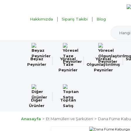
Hakkımızda
Sipariş Takibi
Blog
Beyaz
Yöresel
Yöresel
Sü
Peynirler
Taze
Olgunlaştırılmış
Peynirler
Peynirler
Diğer
Toptan
Ürünler
Satış
Anasayfa
Et Mamülleri ve Şarküteri
Dana Füme Kabur