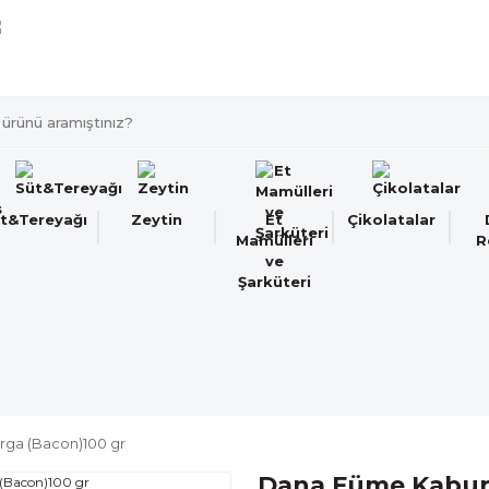
Türkiye'nin her noktasına 1500 TL ve üzeri kargo bedav
t&Tereyağı
Zeytin
Et
Çikolatalar
Mamülleri
R
ve
Şarküteri
ga (Bacon)100 gr
Dana Füme Kabur