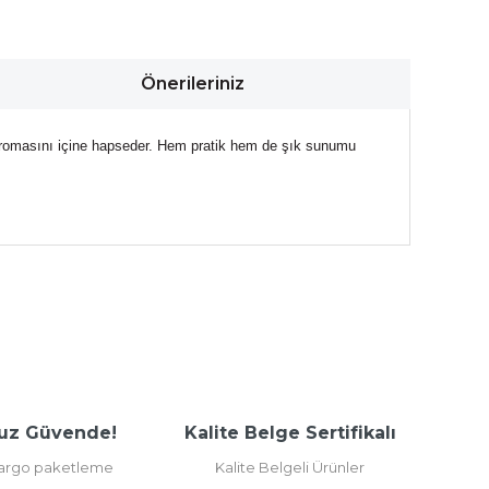
Önerileriniz
 aromasını içine hapseder. Hem pratik hem de şık sunumu
arafımıza iletebilirsiniz.
uz Güvende!
Kalite Belge Sertifikalı
kargo paketleme
Kalite Belgeli Ürünler