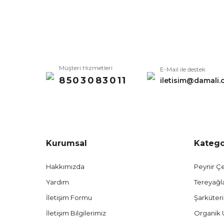
Müşteri Hizmetleri
E-Mail ile destek
8503083011
iletisim@damali.
Kurumsal
Katego
Hakkımızda
Peynir Çe
Yardım
Tereyağl
İletişim Formu
Şarküteri
İletişim Bilgilerimiz
Organik 